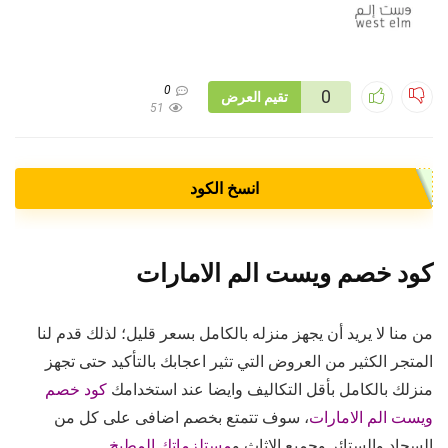
0
0
تقيم العرض
51
انسخ الكود
كود خصم ويست الم الامارات
من منا لا يريد أن يجهز منزله بالكامل بسعر قليل؛ لذلك قدم لنا
المتجر الكثير من العروض التي تثير اعجابك بالتأكيد حتى تجهز
منزلك بالكامل بأقل التكاليف وايضا عند استخدامك
كود خصم
ويست الم الامارات
، سوف تتمتع بخصم اضافى على كل من
السجاد والستائر وجميع الاثاث و
مستلزماتك المطبخ
.