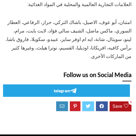
العلامات التجارية العالمية والمحلية في المواد الغذائية:
امتنان، أبو عوف، الاصيل، باشاك التركي، حراز، الرفاعي، العطار
السوري، ماكس ماصل، الشيف سالي فؤاد، لايت بايت، مرام،
لينو، سويتال، شانة، ايه ام اوفر سايز، عبيدو، سكويلا، فاروق باشا،
برأس كافيه، افريكانا، اوديليا، القسيم، نوترا هيلث، وغيرها كثير
من الماركات الأخرى.
Follow us on Social Media
telegram
0
Save