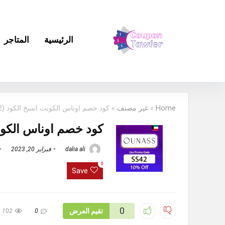
الرئيسية
المتاجر
Home
»
غير مصنف
»
كود خصم اوناس الكويت انسخ الكود (SS42) لأعلي توفير
كود خصم اوناس الكويت انسخ الك
dalia ali
فبراير 20, 2023
0
Save
0
تقيم العرض
102
0