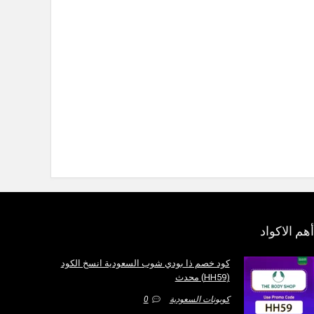
أهم الاكواد
كود خصم ذا بودي شوب السعودية انسخ الكود
(HH59) محدث
كوبونات السعودية
0