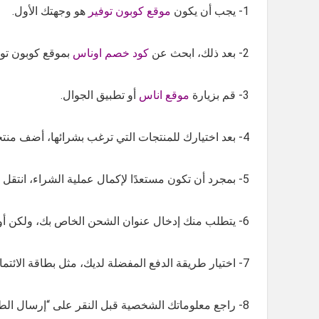
1- يجب أن يكون
موقع كوبون توفير
هو وجهتك الأول.
2- بعد ذلك، ابحث عن
كود خصم اوناس
بموقع كوبون توف
3- قم بزيارة
موقع اناس
أو تطبيق الجوال.
4- بعد اختيارك للمنتجات التي ترغب بشرائها، أضف منتجاتك المفضلة إلى “عربة التسوق”.
5- بمجرد أن تكون مستعدًا لإكمال عملية الشراء، انتقل إلى صفحة عربة التسوق وانقر على “لصق الكود” في المكان المخصص له بالمتجر.
6- يتطلب منك إدخال عنوان الشحن الخاص بك، ولكن أولاً، يجب عليك اختيار طريقة الدفع المفضلة لديك.
7- اختيار طريقة الدفع المفضلة لديك، مثل بطاقة الائتمان أو بايبال.
8- راجع معلوماتك الشخصية قبل النقر على “إرسال الطلب” لإنهاء عملية التسوق.