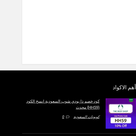
أهم الاكواد
كود خصم ذا بودي شوب السعودية انسخ الكود
(HH59) محدث
كوبونات السعودية
0