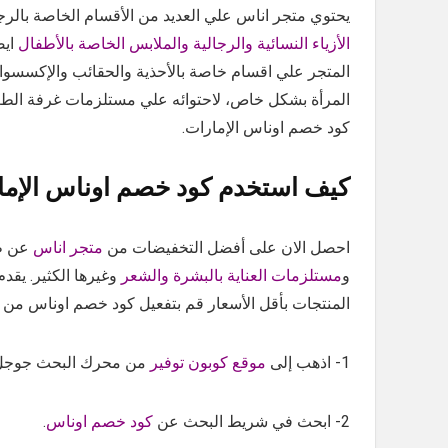
يحتوي متجر اناس علي العديد من الأقسام الخاصة بالرجا
الأزياء النسائية والرجالية والملابس الخاصة بالأطفال
ايض
المتجر علي اقسام خاصة بالأحذية والحقائب والإكسسوار
المرأة بشكل خاص، لاحتوائه علي مستلزمات غرفة الطع
كود خصم اوناس الإمارات.
كيف استخدم كود خصم اوناس الإما
احصل الان على أفضل التخفيضات من
متجر اناس
عن طر
و
مستلزمات العناية بالبشرة والشعر
وغيرها الكثير. يقد
المنتجات بأقل الأسعار قم بتفعيل كود خصم اوناس من م
1- اذهب إلى
موقع كوبون توفير
من محرك البحث جوجل
2- ابحث في شريط البحث عن
كود خصم اوناس
.