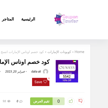
الرئيسية
المتاجر
Home
»
كوبونات الإمارات
»
كود خصم اوناس الإمارات انسخ الكود (SS42) محدث
كود خصم اوناس الإمارات انسخ ال
dalia ali
فبراير 20, 2023
0
Save
0
تقيم العرض
98
0