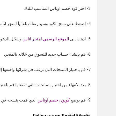
3- اختر كود خصم اوناس المناسب لبلدك.
4- اضغط على نسخ الكود وسيتم نقلك تلقائياً لمتجر اناس الخاص ببلدك.
5- اذهب إلى
الموقع الرسمي لمتجر اناس
وسجّل الدخول
6- قم بإنشاء حساب جديد للتسوق من خلاله بالمتجر.
7- قم باختيار المنتجات التي ترغب في شرائها واضفها إلى سلة التسوق الخاصة بك.
8- بعد الانتهاء من اختيار المنتجات التي تفضلها قم باختيار طريقة الدفع المناسبة لك سوا كان الدفع بواسطة بطاقة الائتمان او الدفع عند الاستلام.
9- قم بوضع
كوبون خصم اوناس
الذي قمت بنسخه في ال
Follow us on Social Media